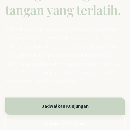
tangan yang terlatih.
Di DocLinda, kami percaya tubuh manusia punya
kemampuan menyembuhkan diri sendiri — asalkan
sistem saraf dan tulang belakangnya berada pada
posisi optimal. Kami menggabungkan perawatan
chiropractic tradisional dengan teknologi ZYTO scan
biofeedback, sehingga setiap rencana perawatan
benar-benar personal dan terukur.
Jadwalkan Kunjungan
Pelajari ZYTO Scan